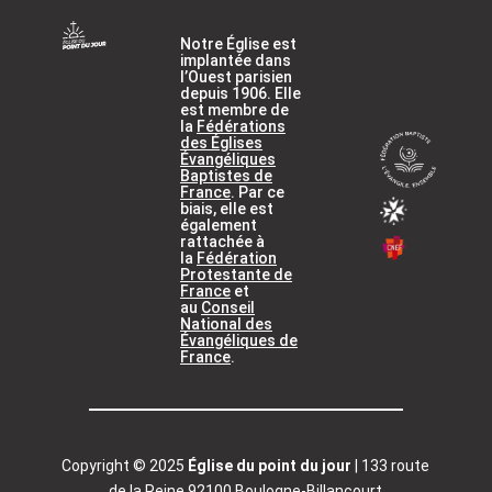
Notre Église est
implantée dans
l’Ouest parisien
depuis 1906. Elle
est membre de
la
Fédérations
des Églises
Évangéliques
Baptistes de
France
.
Par ce
biais, elle est
également
rattachée à
la
Fédération
Protestante de
France
et
au
Conseil
National des
Évangéliques de
France
.
Copyright © 2025
Église du point du jour
| 133 route
de la Reine 92100 Boulogne-Billancourt